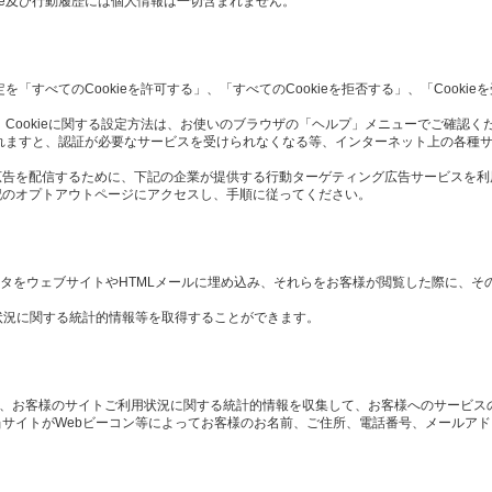
ie及び行動履歴には個人情報は一切含まれません。
定を「すべてのCookieを許可する」、「すべてのCookieを拒否する」、「Cook
 Cookieに関する設定方法は、お使いのブラウザの「ヘルプ」メニューでご確認く
択されますと、認証が必要なサービスを受けられなくなる等、インターネット上の各種
広告を配信するために、下記の企業が提供する行動ターゲティング広告サービスを利
記のオプトアウトページにアクセスし、手順に従ってください。
や画像データをウェブサイトやHTMLメールに埋め込み、それらをお客様が閲覧した際に、
状況に関する統計的情報等を取得することができます。
や、お客様のサイトご利用状況に関する統計的情報を収集して、お客様へのサービス
サイトがWebビーコン等によってお客様のお名前、ご住所、電話番号、メールア