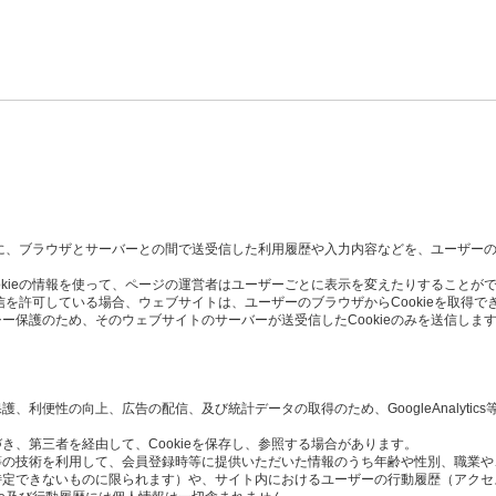
た時に、ブラウザとサーバーとの間で送受信した利用履歴や入力内容などを、ユーザー
okieの情報を使って、ページの運営者はユーザーごとに表示を変えたりすることが
受信を許可している場合、ウェブサイトは、ユーザーのブラウザからCookieを取得で
ー保護のため、そのウェブサイトのサーバーが送受信したCookieのみを送信しま
利便性の向上、広告の配信、及び統計データの取得のため、GoogleAnalytics
き、第三者を経由して、Cookieを保存し、参照する場合があります。
Script等の技術を利用して、会員登録時等に提供いただいた情報のうち年齢や性別、職
定できないものに限られます）や、サイト内におけるユーザーの行動履歴（アクセ