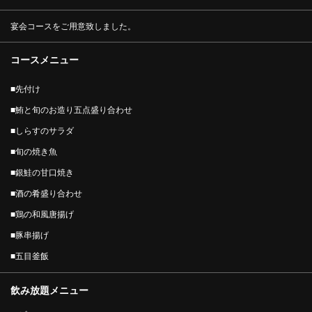
宴会コースをご用意致しました。
コースメニュー
■先付け
■鮪と旬のお造り五点盛り合わせ
■しらすのサラダ
■旬の焼き魚
■銀鮭の甘口焼き
■酒の肴盛り合わせ
■鶏の和風唐揚げ
■豚串揚げ
■五目釜飯
飲み放題メニュー