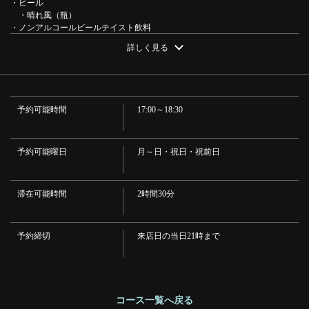
・ビール
・晴れ風（瓶）
・ノンアルコールビールテイスト飲料
・グリンズフリー
詳しく見る
・ワイン
・フランジア<赤・白>（グラス・デキャンタ）
この店舗情報をシェアする
・カクテル
・カシスソーダ/カシスオレンジ/カシスグレープフルーツ/カシスウーロン/
ディタソーダ/ディタオレンジ/ディタグレープフルーツ/ディタウーロン/ピー
四季彩コース 計9品 飲み放題込み6000円(税込) | だん 三
予約可能時間
17:00～18:30
チソーダ/ピーチオレンジ/ピーチグレープフルーツ/ピーチウーロン
田店
・焼酎
・麦 いいちこ/芋 黒霧島（水割り・お湯割り・ロック）
東京都港区芝５－３１－５ ＧＡＴＯ三田３・４Ｆ
・日本酒
予約可能曜日
月～日・祝日・祝前日
https://dan-mita.owst.jp/courses/209349827
・綾霞あやがすみ
・果実酒
・梅酒（ロック・水割り・ソーダ割り・お湯割り）
お店情報をコピー
滞在可能時間
2時間30分
・サワー
・氷結レモンサワー/グレープフルーツサワー/巨峰サワー/ライムサワー/オ
レンジサワー/カルピスサワー/ウーロンハイ/緑茶ハイ
予約締切
来店日の当日21時まで
・ウイスキー
・ハイボール/ロック・水割り/ジンジャーハイボール
・ソフトドリンク
・ウーロン茶/緑茶/オレンジジュース/グレープフルーツジュース/カルピス
閉じる
ウォーター/カルピスソーダ/コーラ/ジンジャーエール
コース一覧へ戻る