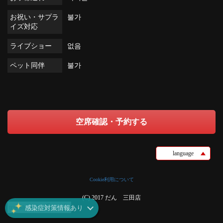
お祝い・サプラ
불가
イズ対応
ライブショー
없음
ペット同伴
불가
空席確認・予約する
language
Cookie利用について
(C) 2017 だん 三田店
感染症対策情報あり