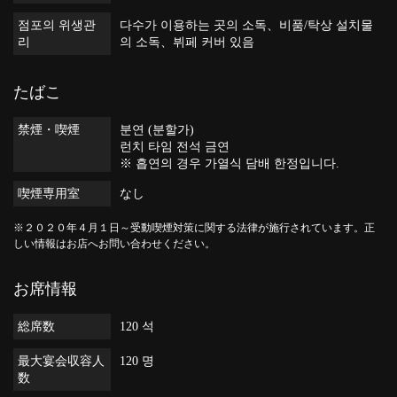
점포의 위생관
다수가 이용하는 곳의 소독
비품/탁상 설치물
리
의 소독
뷔페 커버 있음
たばこ
禁煙・喫煙
분연 (분할가)
런치 타임 전석 금연
※ 흡연의 경우 가열식 담배 한정입니다.
喫煙専用室
なし
※２０２０年４月１日～受動喫煙対策に関する法律が施行されています。正
しい情報はお店へお問い合わせください。
お席情報
総席数
120 석
最大宴会収容人
120 명
数