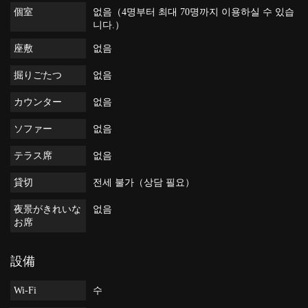
個室
없음（4명부터 최대 70명까지 이용하실 수 있습
니다.）
座敷
없음
掘りごたつ
없음
カウンター
없음
ソファー
없음
テラス席
없음
貸切
전세 불가（상담 필요）
夜景がきれいな
없음
お席
設備
Wi-Fi
수