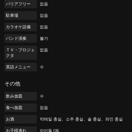
バリアフリー
없음
駐車場
없음
カラオケ設備
없음
バンド演奏
불가
ＴＶ・プロジェ
없음
クタ
英語メニュー
수
その他
飲み放題
수
食べ放題
없음
お酒
칵테일 충실、소주 충실、술 충실、와인 충실
お子様連れ
아이들 OK