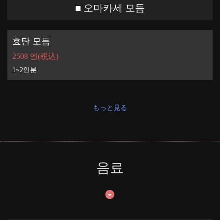
■ 오마카세 모듬
효탄 모듬
この店舗情報をシェアする
2508 엔
(税込)
だん 三田店
1~2인분
東京都港区芝５－３１－５ ＧＡＴＯ三田３・４Ｆ
https://dan-mita.owst.jp/
もっと見る
お店情報をコピー
음료
閉じる