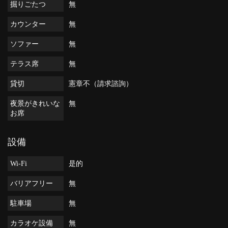
掘りごたつ
無
カウンター
無
ソファー
無
テラス席
無
貸切
憲章不（請求諮詢）
夜景がきれいな
無
お席
設備
Wi-Fi
是的
バリアフリー
無
駐車場
無
カラオケ設備
無