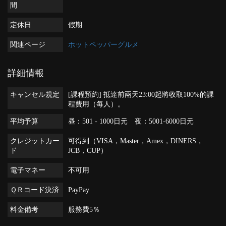
間
定休日
假期
関連ページ
ホットペッパーグルメ
詳細情報
キャンセル規定
[課程預約] 抵達前兩天23:00起將收取100%的課
程費用（每人）。
平均予算
昼：501 - 1000日元 夜：5001-6000日元
クレジットカー
可得到（VISA，Master，Amex，DINERS，
ド
JCB，CUP）
電子マネー
不可用
ＱＲコード決済
PayPay
料金備考
服務費5％