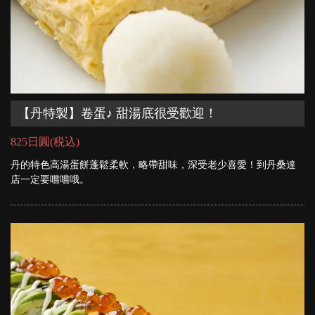
【丹特製】卷蛋♪ 甜湯底很受歡迎！
825日圓
(税込)
丹的特色高湯蛋餅蓬鬆柔軟，略帶甜味，深受老少喜愛！到丹桑達
店一定要嚐嚐哦。