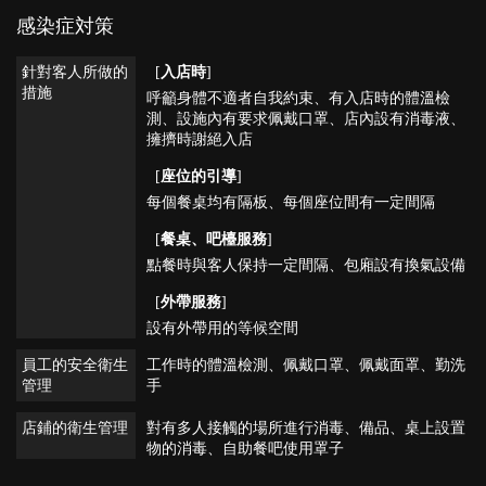
感染症対策
針對客人所做的
[
入店時
]
措施
呼籲身體不適者自我約束
有入店時的體溫檢
測
設施內有要求佩戴口罩
店內設有消毒液
擁擠時謝絕入店
[
座位的引導
]
每個餐桌均有隔板
每個座位間有一定間隔
[
餐桌、吧檯服務
]
點餐時與客人保持一定間隔
包廂設有換氣設備
[
外帶服務
]
設有外帶用的等候空間
員工的安全衛生
工作時的體溫檢測
佩戴口罩
佩戴面罩
勤洗
管理
手
店鋪的衛生管理
對有多人接觸的場所進行消毒
備品、桌上設置
物的消毒
自助餐吧使用罩子