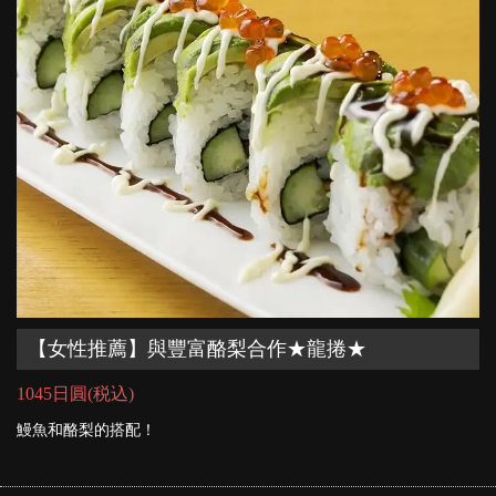
【女性推薦】與豐富酪梨合作★龍捲★
1045日圓
(税込)
鰻魚和酪梨的搭配！