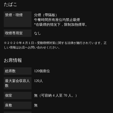
たばこ
禁煙・喫煙
分煙（帶隔板）
午餐時間所有座位均禁止吸煙
*在吸煙的情況下，限制加熱煙草。
喫煙専用室
なし
※２０２０年４月１日～受動喫煙対策に関する法律が施行されています。正
しい情報はお店へお問い合わせください。
お席情報
総席数
120個座位
最大宴会収容人
120人
数
個室
無（可容納 4 人至 70 人。）
座敷
無