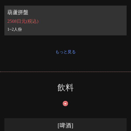
葫蘆拼盤
この店舗情報をシェアする
2508日元
(税込)
だん 三田店
1~2人份
東京都港区芝５－３１－５ ＧＡＴＯ三田３・４Ｆ
https://dan-mita.owst.jp/
もっと見る
お店情報をコピー
飲料
閉じる
[啤酒]