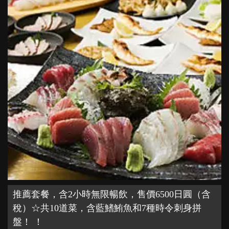
推薦套餐，含2小時無限暢飲，售價6500日圓（含
稅）☆共10道菜，含藍鰭鮪魚和7種時令刺身拼
盤！ ！