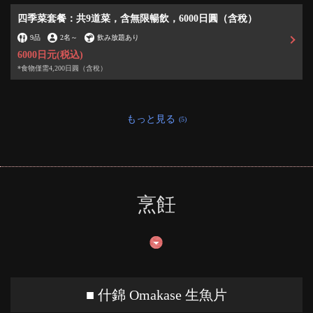
四季菜套餐：共9道菜，含無限暢飲，6000日圓（含稅）
9品
2名
～
飲み放題あり
6000日元
(税込)
*食物僅需4,200日圓（含稅）
もっと見る
(5)
烹飪
■ 什錦 Omakase 生魚片