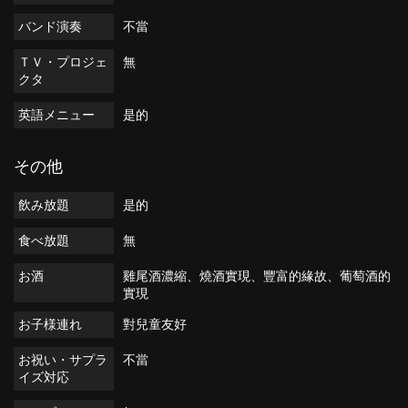
バンド演奏
不當
ＴＶ・プロジェ
無
クタ
英語メニュー
是的
その他
飲み放題
是的
食べ放題
無
お酒
雞尾酒濃縮、燒酒實現、豐富的緣故、葡萄酒的
實現
お子様連れ
對兒童友好
お祝い・サプラ
不當
イズ対応